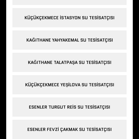
KÜÇÜKÇEKMECE ISTASYON SU TESISATÇISI
KAĞITHANE YAHYAKEMAL SU TESISATÇISI
KAĞITHANE TALATPAŞA SU TESISATÇISI
KÜÇÜKÇEKMECE YEŞILOVA SU TESISATÇISI
ESENLER TURGUT REIS SU TESISATÇISI
ESENLER FEVZI ÇAKMAK SU TESISATÇISI