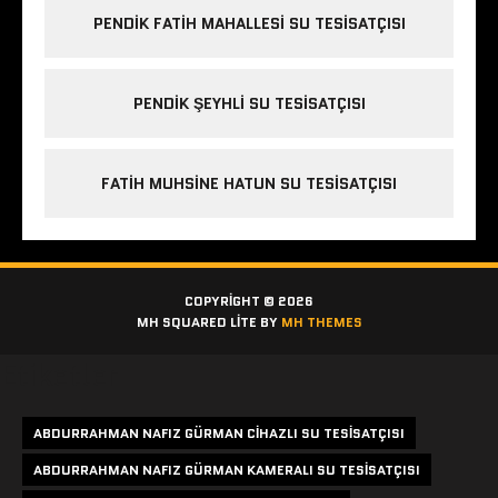
PENDIK FATIH MAHALLESI SU TESISATÇISI
PENDIK ŞEYHLI SU TESISATÇISI
FATIH MUHSINE HATUN SU TESISATÇISI
COPYRIGHT © 2026
MH SQUARED LITE BY
MH THEMES
Etiketler
ABDURRAHMAN NAFIZ GÜRMAN CIHAZLI SU TESISATÇISI
ABDURRAHMAN NAFIZ GÜRMAN KAMERALI SU TESISATÇISI