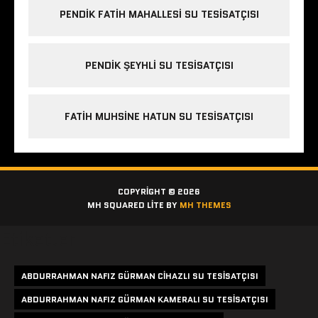
PENDIK FATIH MAHALLESI SU TESISATÇISI
PENDIK ŞEYHLI SU TESISATÇISI
FATIH MUHSINE HATUN SU TESISATÇISI
COPYRIGHT © 2026
MH SQUARED LITE BY
MH THEMES
Etiketler
ABDURRAHMAN NAFIZ GÜRMAN CIHAZLI SU TESISATÇISI
ABDURRAHMAN NAFIZ GÜRMAN KAMERALI SU TESISATÇISI