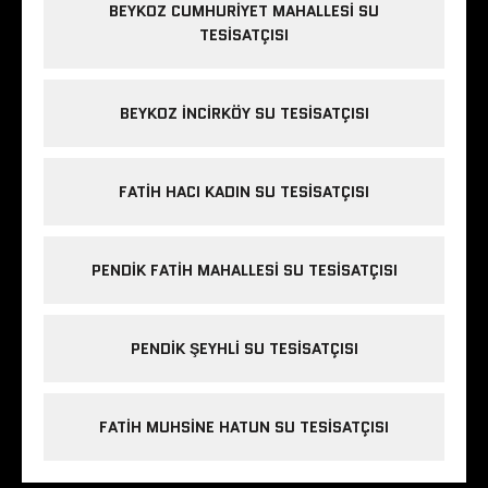
BEYKOZ CUMHURIYET MAHALLESI SU
TESISATÇISI
BEYKOZ INCIRKÖY SU TESISATÇISI
FATIH HACI KADIN SU TESISATÇISI
PENDIK FATIH MAHALLESI SU TESISATÇISI
PENDIK ŞEYHLI SU TESISATÇISI
FATIH MUHSINE HATUN SU TESISATÇISI