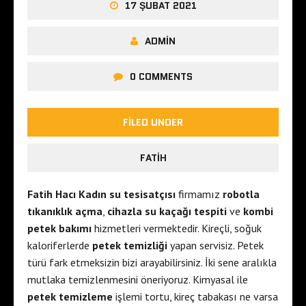
17 ŞUBAT 2021
ADMIN
0 COMMENTS
FILED UNDER
FATIH
Fatih Hacı Kadın su tesisatçısı
firmamız
robotla
tıkanıklık açma
,
cihazla su kaçağı tespiti
ve
kombi
petek bakımı
hizmetleri vermektedir. Kireçli, soğuk
kaloriferlerde
petek temizliği
yapan servisiz. Petek
türü fark etmeksizin bizi arayabilirsiniz. İki sene aralıkla
mutlaka temizlenmesini öneriyoruz. Kimyasal ile
petek temizleme
işlemi tortu, kireç tabakası ne varsa