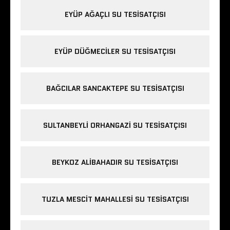
EYÜP AĞAÇLI SU TESISATÇISI
EYÜP DÜĞMECILER SU TESISATÇISI
BAĞCILAR SANCAKTEPE SU TESISATÇISI
SULTANBEYLI ORHANGAZI SU TESISATÇISI
BEYKOZ ALIBAHADIR SU TESISATÇISI
TUZLA MESCIT MAHALLESI SU TESISATÇISI