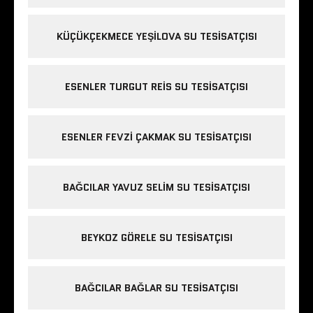
KÜÇÜKÇEKMECE YEŞILOVA SU TESISATÇISI
ESENLER TURGUT REIS SU TESISATÇISI
ESENLER FEVZI ÇAKMAK SU TESISATÇISI
BAĞCILAR YAVUZ SELIM SU TESISATÇISI
BEYKOZ GÖRELE SU TESISATÇISI
BAĞCILAR BAĞLAR SU TESISATÇISI