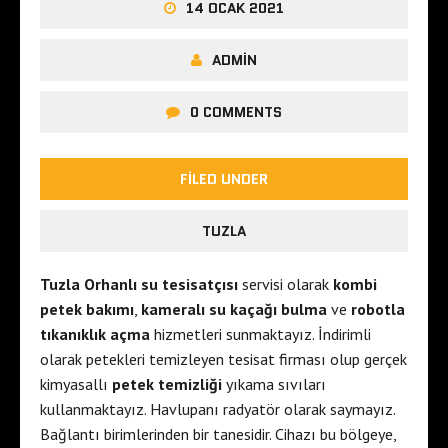
14 OCAK 2021
ADMIN
0 COMMENTS
FILED UNDER
TUZLA
Tuzla Orhanlı su tesisatçısı
servisi olarak
kombi
petek bakımı
,
kameralı su kaçağı bulma
ve
robotla
tıkanıklık açma
hizmetleri sunmaktayız. İndirimli
olarak petekleri temizleyen tesisat firması olup gerçek
kimyasallı
petek temizliği
yıkama sıvıları
kullanmaktayız. Havlupanı radyatör olarak saymayız.
Bağlantı birimlerinden bir tanesidir. Cihazı bu bölgeye,