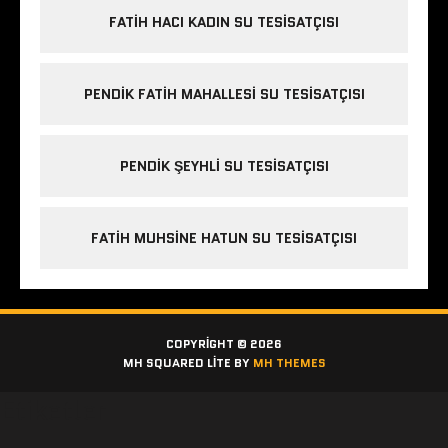
FATIH HACI KADIN SU TESISATÇISI
PENDIK FATIH MAHALLESI SU TESISATÇISI
PENDIK ŞEYHLI SU TESISATÇISI
FATIH MUHSINE HATUN SU TESISATÇISI
COPYRIGHT © 2026
MH SQUARED LITE BY
MH THEMES
Etiketler