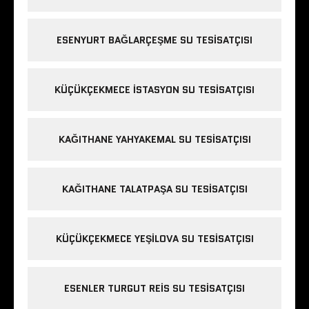
ESENYURT BAĞLARÇEŞME SU TESISATÇISI
KÜÇÜKÇEKMECE ISTASYON SU TESISATÇISI
KAĞITHANE YAHYAKEMAL SU TESISATÇISI
KAĞITHANE TALATPAŞA SU TESISATÇISI
KÜÇÜKÇEKMECE YEŞILOVA SU TESISATÇISI
ESENLER TURGUT REIS SU TESISATÇISI