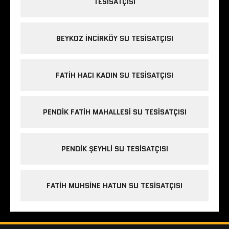
TESISATÇISI
BEYKOZ INCIRKÖY SU TESISATÇISI
FATIH HACI KADIN SU TESISATÇISI
PENDIK FATIH MAHALLESI SU TESISATÇISI
PENDIK ŞEYHLI SU TESISATÇISI
FATIH MUHSINE HATUN SU TESISATÇISI