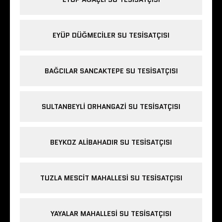
EYÜP DÜĞMECILER SU TESISATÇISI
BAĞCILAR SANCAKTEPE SU TESISATÇISI
SULTANBEYLI ORHANGAZI SU TESISATÇISI
BEYKOZ ALIBAHADIR SU TESISATÇISI
TUZLA MESCIT MAHALLESI SU TESISATÇISI
YAYALAR MAHALLESI SU TESISATÇISI