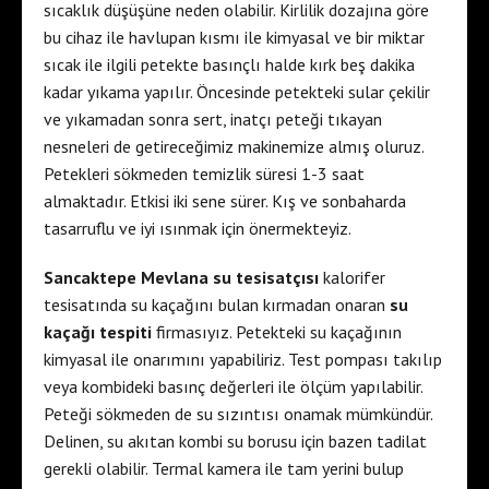
sıcaklık düşüşüne neden olabilir. Kirlilik dozajına göre
bu cihaz ile havlupan kısmı ile kimyasal ve bir miktar
sıcak ile ilgili petekte basınçlı halde kırk beş dakika
kadar yıkama yapılır. Öncesinde petekteki sular çekilir
ve yıkamadan sonra sert, inatçı peteği tıkayan
nesneleri de getireceğimiz makinemize almış oluruz.
Petekleri sökmeden temizlik süresi 1-3 saat
almaktadır. Etkisi iki sene sürer. Kış ve sonbaharda
tasarruflu ve iyi ısınmak için önermekteyiz.
Sancaktepe Mevlana su tesisatçısı
kalorifer
tesisatında su kaçağını bulan kırmadan onaran
su
kaçağı tespiti
firmasıyız. Petekteki su kaçağının
kimyasal ile onarımını yapabiliriz. Test pompası takılıp
veya kombideki basınç değerleri ile ölçüm yapılabilir.
Peteği sökmeden de su sızıntısı onamak mümkündür.
Delinen, su akıtan kombi su borusu için bazen tadilat
gerekli olabilir. Termal kamera ile tam yerini bulup