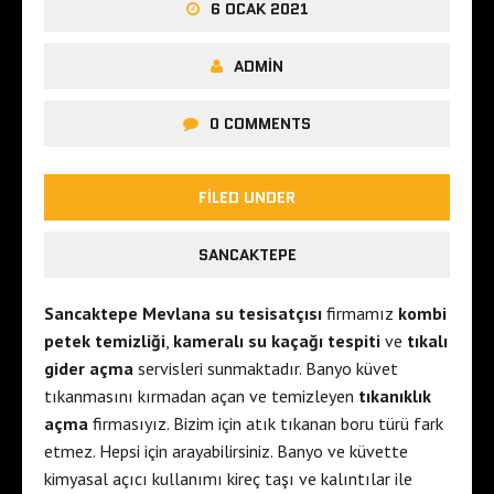
6 OCAK 2021
ADMIN
0 COMMENTS
FILED UNDER
SANCAKTEPE
Sancaktepe Mevlana su tesisatçısı
firmamız
kombi
petek temizliği
,
kameralı su kaçağı tespiti
ve
tıkalı
gider açma
servisleri sunmaktadır. Banyo küvet
tıkanmasını kırmadan açan ve temizleyen
tıkanıklık
açma
firmasıyız. Bizim için atık tıkanan boru türü fark
etmez. Hepsi için arayabilirsiniz. Banyo ve küvette
kimyasal açıcı kullanımı kireç taşı ve kalıntılar ile