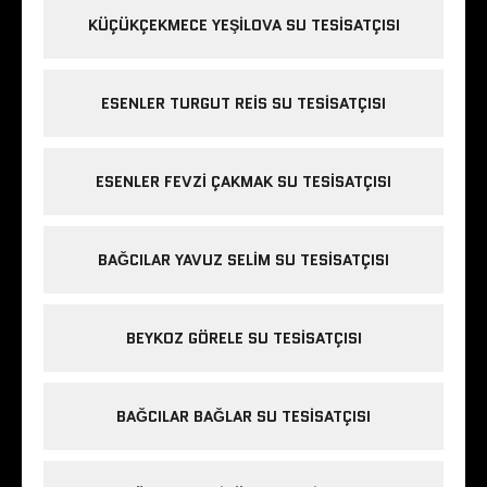
KÜÇÜKÇEKMECE YEŞILOVA SU TESISATÇISI
ESENLER TURGUT REIS SU TESISATÇISI
ESENLER FEVZI ÇAKMAK SU TESISATÇISI
BAĞCILAR YAVUZ SELIM SU TESISATÇISI
BEYKOZ GÖRELE SU TESISATÇISI
BAĞCILAR BAĞLAR SU TESISATÇISI