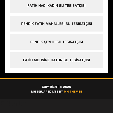
FATIH HACI KADIN SU TESISATÇISI
PENDIK FATIH MAHALLESI SU TESISATÇISI
PENDIK ŞEYHLI SU TESISATÇISI
FATIH MUHSINE HATUN SU TESISATÇISI
COPYRIGHT © 2026
MH SQUARED LITE BY
MH THEMES
Etiketler