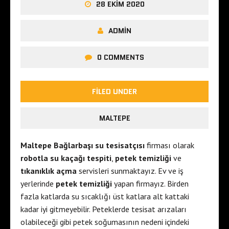
28 EKIM 2020
ADMIN
0 COMMENTS
FILED UNDER
MALTEPE
Maltepe Bağlarbaşı su tesisatçısı
firması olarak
robotla su kaçağı tespiti
,
petek temizliği
ve
tıkanıklık açma
servisleri sunmaktayız. Ev ve iş
yerlerinde
petek temizliği
yapan firmayız. Birden
fazla katlarda su sıcaklığı üst katlara alt kattaki
kadar iyi gitmeyebilir. Peteklerde tesisat arızaları
olabileceği gibi petek soğumasının nedeni içindeki