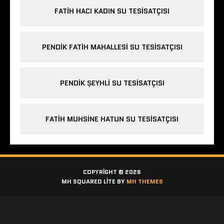
FATIH HACI KADIN SU TESISATÇISI
PENDIK FATIH MAHALLESI SU TESISATÇISI
PENDIK ŞEYHLI SU TESISATÇISI
FATIH MUHSINE HATUN SU TESISATÇISI
COPYRIGHT © 2026
MH SQUARED LITE BY
MH THEMES
Etiketler