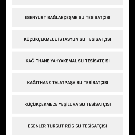
ESENYURT BAĞLARÇEŞME SU TESISATÇISI
KÜÇÜKÇEKMECE ISTASYON SU TESISATÇISI
KAĞITHANE YAHYAKEMAL SU TESISATÇISI
KAĞITHANE TALATPAŞA SU TESISATÇISI
KÜÇÜKÇEKMECE YEŞILOVA SU TESISATÇISI
ESENLER TURGUT REIS SU TESISATÇISI