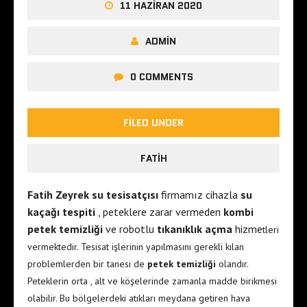
11 HAZIRAN 2020
ADMIN
0 COMMENTS
FILED UNDER
FATIH
Fatih Zeyrek su tesisatçısı
firmamız cihazla
su
kaçağı tespiti
, peteklere zarar vermeden
kombi
petek temizliği
ve robotlu
tıkanıklık açma
hizme
tleri
vermektedir. Tesisat işlerinin yapılmasını gerekli kılan
problemlerden bir tanesi de
petek temizliği
olandır.
Peteklerin orta , alt ve köşelerinde zamanla madde birikmesi
olabilir. Bu bölgelerdeki atıkları meydana getiren hava