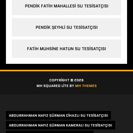
PENDIK FATIH MAHALLESI SU TESISATÇISI
PENDIK ŞEYHLI SU TESISATÇISI
FATIH MUHSINE HATUN SU TESISATÇISI
COPYRIGHT © 2026
MH SQUARED LITE BY
MH THEMES
Etiketler
ABDURRAHMAN NAFIZ GÜRMAN CIHAZLI SU TESISATÇISI
ABDURRAHMAN NAFIZ GÜRMAN KAMERALI SU TESISATÇISI