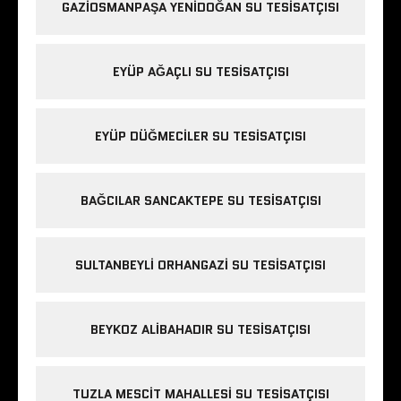
GAZIOSMANPAŞA YENIDOĞAN SU TESISATÇISI
EYÜP AĞAÇLI SU TESISATÇISI
EYÜP DÜĞMECILER SU TESISATÇISI
BAĞCILAR SANCAKTEPE SU TESISATÇISI
SULTANBEYLI ORHANGAZI SU TESISATÇISI
BEYKOZ ALIBAHADIR SU TESISATÇISI
TUZLA MESCIT MAHALLESI SU TESISATÇISI