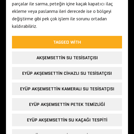
parçalar ile sarma, peteğin içine kaçak kapatıcı ilaç
ekleme veya paslanma ileri derecede ise o bölgeyi
değiştirme gibi pek çok işlem ile sorunu ortadan
kaldırabiliriz.
TAGGED WITH
AKŞEMSETTIN SU TESISATÇISI
EYÜP AKŞEMSETTIN CIHAZLI SU TESISATÇISI
EYÜP AKŞEMSETTIN KAMERALI SU TESISATÇISI
EYÜP AKŞEMSETTIN PETEK TEMIZLIĞI
EYÜP AKŞEMSETTIN SU KAÇAĞI TESPITI