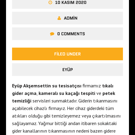
10 KASIM 2020
ADMIN
0 COMMENTS
FILED UNDER
EYÜP
Eyüp Akşemsettin su tesisatçısı
firmamız
tıkalı
gider açma
,
kameralı su kaçağı tespiti
ve
petek
temizliği
servisleri sunmaktadır. Giderin tıkanmasını
açabilecek cihazlı firmayız. Her cihaz giderdeki tüm
atıkları olduğu gibi temizleyemez veya çıkartılmasını
sağlayamaz. Yağmur bittiği andan itibaren sokaktaki
gider kanallarının tıkanmasının nedeni bazen gidere