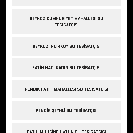
BEYKOZ CUMHURIYET MAHALLESI SU
TESISATÇISI
BEYKOZ INCIRKÖY SU TESISATÇISI
FATIH HACI KADIN SU TESISATÇISI
PENDIK FATIH MAHALLESI SU TESISATÇISI
PENDIK ŞEYHLI SU TESISATÇISI
FATIH MUHSINE HATUN SU TESISATÇISI