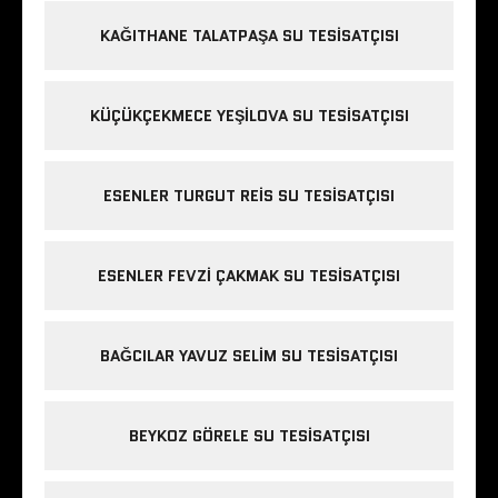
KAĞITHANE TALATPAŞA SU TESISATÇISI
KÜÇÜKÇEKMECE YEŞILOVA SU TESISATÇISI
ESENLER TURGUT REIS SU TESISATÇISI
ESENLER FEVZI ÇAKMAK SU TESISATÇISI
BAĞCILAR YAVUZ SELIM SU TESISATÇISI
BEYKOZ GÖRELE SU TESISATÇISI