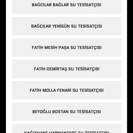
BAĞCILAR BAĞLAR SU TESISATÇISI
BAĞCILAR YENIGÜN SU TESISATÇISI
FATIH MESIH PAŞA SU TESISATÇISI
FATIH DEMIRTAŞ SU TESISATÇISI
FATIH MOLLA FENARI SU TESISATÇISI
BEYOĞLU BOSTAN SU TESISATÇISI
KAĞITHANE HARMANTEPE SU TESISATÇISI