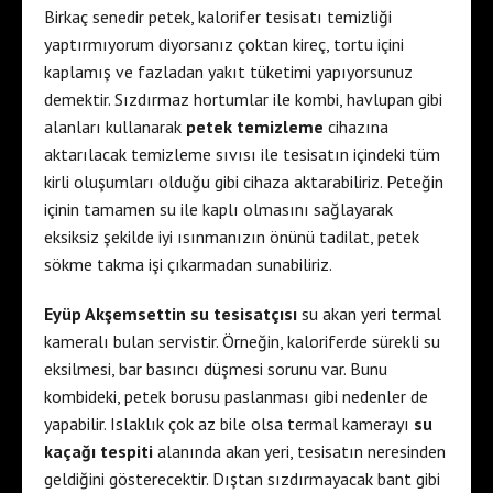
Birkaç senedir petek, kalorifer tesisatı temizliği
yaptırmıyorum diyorsanız çoktan kireç, tortu içini
kaplamış ve fazladan yakıt tüketimi yapıyorsunuz
demektir. Sızdırmaz hortumlar ile kombi, havlupan gibi
alanları kullanarak
petek temizleme
cihazına
aktarılacak temizleme sıvısı ile tesisatın içindeki tüm
kirli oluşumları olduğu gibi cihaza aktarabiliriz. Peteğin
içinin tamamen su ile kaplı olmasını sağlayarak
eksiksiz şekilde iyi ısınmanızın önünü tadilat, petek
sökme takma işi çıkarmadan sunabiliriz.
Eyüp Akşemsettin su tesisatçısı
su akan yeri termal
kameralı bulan servistir. Örneğin, kaloriferde sürekli su
eksilmesi, bar basıncı düşmesi sorunu var. Bunu
kombideki, petek borusu paslanması gibi nedenler de
yapabilir. Islaklık çok az bile olsa termal kamerayı
su
kaçağı tespiti
alanında akan yeri, tesisatın neresinden
geldiğini gösterecektir. Dıştan sızdırmayacak bant gibi