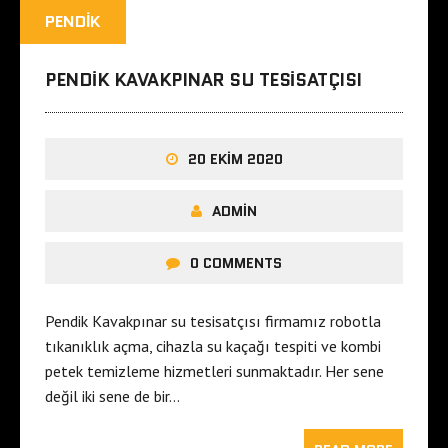
PENDIK
PENDIK KAVAKPINAR SU TESISATÇISI
20 EKIM 2020
ADMIN
0 COMMENTS
Pendik Kavakpınar su tesisatçısı firmamız robotla
tıkanıklık açma, cihazla su kaçağı tespiti ve kombi
petek temizleme hizmetleri sunmaktadır. Her sene
değil iki sene de bir…