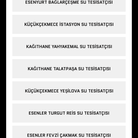
ESENYURT BAĞLARÇEŞME SU TESISATÇISI
KÜÇÜKÇEKMECE ISTASYON SU TESISATÇISI
KAĞITHANE YAHYAKEMAL SU TESISATÇISI
KAĞITHANE TALATPAŞA SU TESISATÇISI
KÜÇÜKÇEKMECE YEŞILOVA SU TESISATÇISI
ESENLER TURGUT REIS SU TESISATÇISI
ESENLER FEVZI ÇAKMAK SU TESISATÇISI