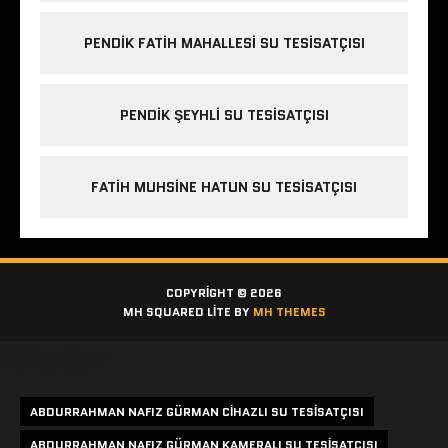
PENDIK FATIH MAHALLESI SU TESISATÇISI
PENDIK ŞEYHLI SU TESISATÇISI
FATIH MUHSINE HATUN SU TESISATÇISI
COPYRIGHT © 2026
MH SQUARED LITE BY
MH THEMES
Etiketler
ABDURRAHMAN NAFIZ GÜRMAN CIHAZLI SU TESISATÇISI
ABDURRAHMAN NAFIZ GÜRMAN KAMERALI SU TESISATÇISI