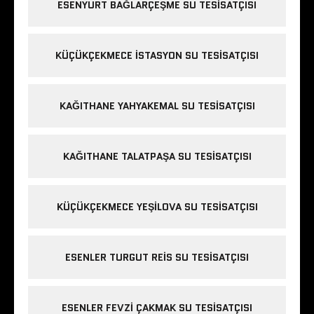
ESENYURT BAĞLARÇEŞME SU TESISATÇISI
KÜÇÜKÇEKMECE ISTASYON SU TESISATÇISI
KAĞITHANE YAHYAKEMAL SU TESISATÇISI
KAĞITHANE TALATPAŞA SU TESISATÇISI
KÜÇÜKÇEKMECE YEŞILOVA SU TESISATÇISI
ESENLER TURGUT REIS SU TESISATÇISI
ESENLER FEVZI ÇAKMAK SU TESISATÇISI