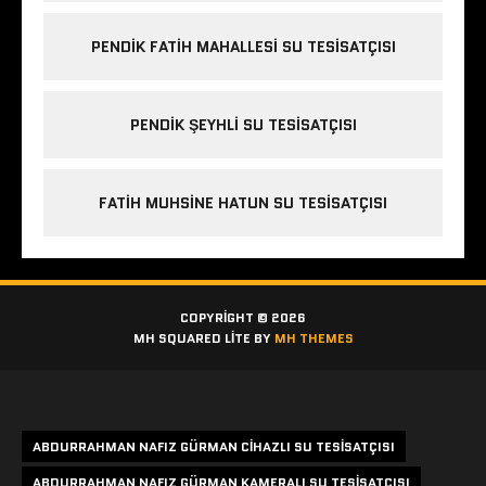
PENDIK FATIH MAHALLESI SU TESISATÇISI
PENDIK ŞEYHLI SU TESISATÇISI
FATIH MUHSINE HATUN SU TESISATÇISI
COPYRIGHT © 2026
MH SQUARED LITE BY
MH THEMES
Etiketler
ABDURRAHMAN NAFIZ GÜRMAN CIHAZLI SU TESISATÇISI
ABDURRAHMAN NAFIZ GÜRMAN KAMERALI SU TESISATÇISI