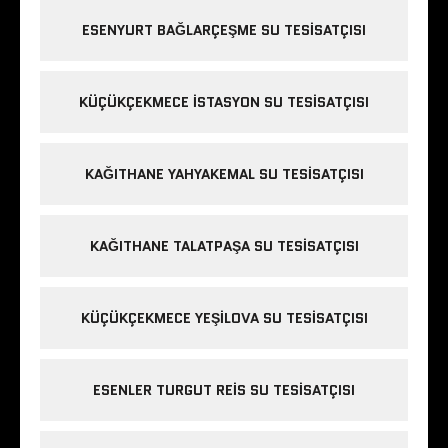
ESENYURT BAĞLARÇEŞME SU TESISATÇISI
KÜÇÜKÇEKMECE ISTASYON SU TESISATÇISI
KAĞITHANE YAHYAKEMAL SU TESISATÇISI
KAĞITHANE TALATPAŞA SU TESISATÇISI
KÜÇÜKÇEKMECE YEŞILOVA SU TESISATÇISI
ESENLER TURGUT REIS SU TESISATÇISI