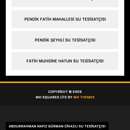
PENDIK FATIH MAHALLESI SU TESISATÇISI
PENDIK ŞEYHLI SU TESISATÇISI
FATIH MUHSINE HATUN SU TESISATÇISI
COPYRIGHT © 2026
MH SQUARED LITE BY
MH THEMES
Etiketler
ABDURRAHMAN NAFIZ GÜRMAN CIHAZLI SU TESISATÇISI