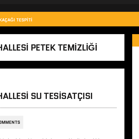
KAÇAĞI TESPITI
LLESI PETEK TEMIZLIĞI
LLESI SU TESISATÇISI
COMMENTS