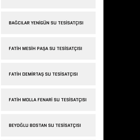
BAĞCILAR YENIGÜN SU TESISATÇISI
FATIH MESIH PAŞA SU TESISATÇISI
FATIH DEMIRTAŞ SU TESISATÇISI
FATIH MOLLA FENARI SU TESISATÇISI
BEYOĞLU BOSTAN SU TESISATÇISI