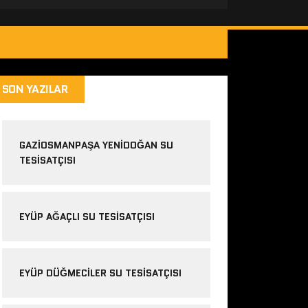
SON YAZILAR
GAZIOSMANPAŞA YENIDOĞAN SU
TESISATÇISI
EYÜP AĞAÇLI SU TESISATÇISI
EYÜP DÜĞMECILER SU TESISATÇISI