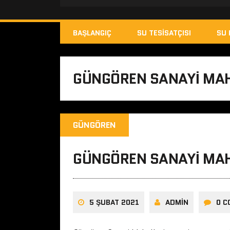
BAŞLANGIÇ
SU TESISATÇISI
SU 
GÜNGÖREN SANAYI MAHA
GÜNGÖREN
GÜNGÖREN SANAYI MAHA
5 ŞUBAT 2021
ADMIN
0 