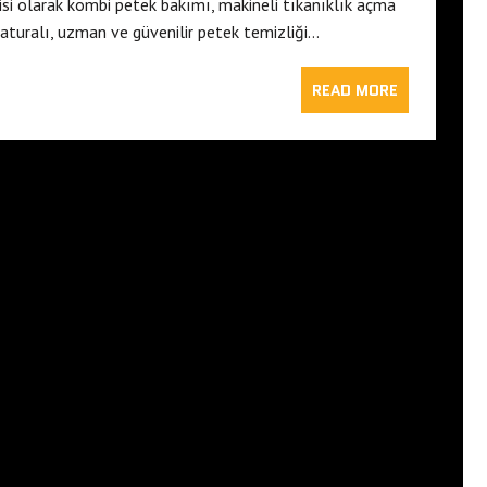
isi olarak kombi petek bakımı, makineli tıkanıklık açma
aturalı, uzman ve güvenilir petek temizliği…
READ MORE