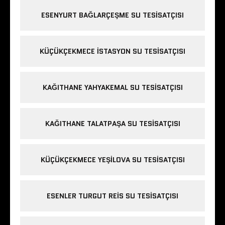
ESENYURT BAĞLARÇEŞME SU TESISATÇISI
KÜÇÜKÇEKMECE ISTASYON SU TESISATÇISI
KAĞITHANE YAHYAKEMAL SU TESISATÇISI
KAĞITHANE TALATPAŞA SU TESISATÇISI
KÜÇÜKÇEKMECE YEŞILOVA SU TESISATÇISI
ESENLER TURGUT REIS SU TESISATÇISI