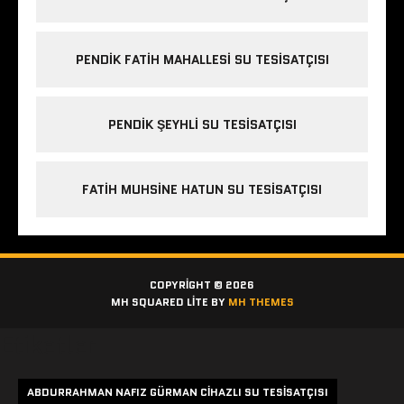
PENDIK FATIH MAHALLESI SU TESISATÇISI
PENDIK ŞEYHLI SU TESISATÇISI
FATIH MUHSINE HATUN SU TESISATÇISI
COPYRIGHT © 2026
MH SQUARED LITE BY
MH THEMES
Etiketler
ABDURRAHMAN NAFIZ GÜRMAN CIHAZLI SU TESISATÇISI