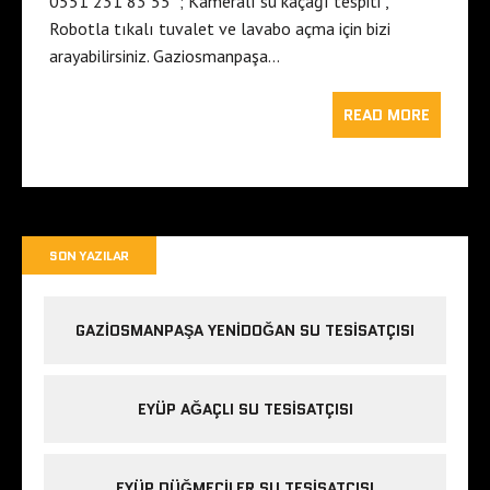
0551 231 83 55 ; Kameralı su kaçağı tespiti ,
Robotla tıkalı tuvalet ve lavabo açma için bizi
arayabilirsiniz. Gaziosmanpaşa…
READ MORE
SON YAZILAR
GAZIOSMANPAŞA YENIDOĞAN SU TESISATÇISI
EYÜP AĞAÇLI SU TESISATÇISI
EYÜP DÜĞMECILER SU TESISATÇISI