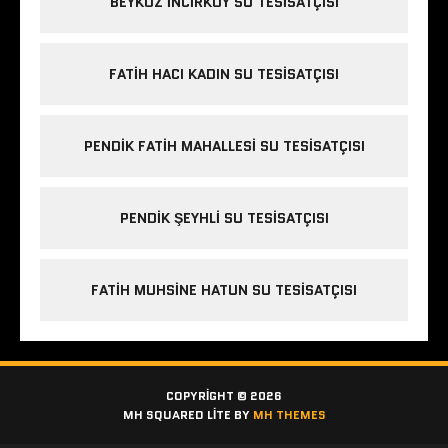
BEYKOZ INCIRKÖY SU TESISATÇISI
FATIH HACI KADIN SU TESISATÇISI
PENDIK FATIH MAHALLESI SU TESISATÇISI
PENDIK ŞEYHLI SU TESISATÇISI
FATIH MUHSINE HATUN SU TESISATÇISI
COPYRIGHT © 2026
MH SQUARED LITE BY
MH THEMES