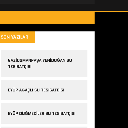
SON YAZILAR
GAZIOSMANPAŞA YENIDOĞAN SU
TESISATÇISI
EYÜP AĞAÇLI SU TESISATÇISI
EYÜP DÜĞMECILER SU TESISATÇISI