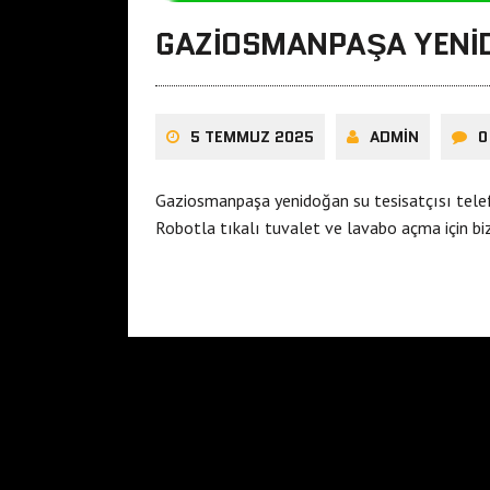
GAZIOSMANPAŞA YENID
5 TEMMUZ 2025
ADMIN
0
Gaziosmanpaşa yenidoğan su tesisatçısı tele
Robotla tıkalı tuvalet ve lavabo açma için bi