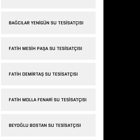
BAĞCILAR YENIGÜN SU TESISATÇISI
FATIH MESIH PAŞA SU TESISATÇISI
FATIH DEMIRTAŞ SU TESISATÇISI
FATIH MOLLA FENARI SU TESISATÇISI
BEYOĞLU BOSTAN SU TESISATÇISI