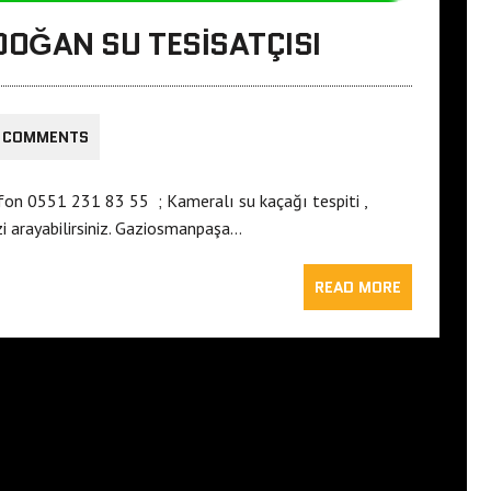
OĞAN SU TESISATÇISI
 COMMENTS
fon 0551 231 83 55 ; Kameralı su kaçağı tespiti ,
zi arayabilirsiniz. Gaziosmanpaşa…
READ MORE