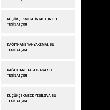
KÜÇÜKÇEKMECE ISTASYON SU
TESISATÇISI
KAĞITHANE YAHYAKEMAL SU
TESISATÇISI
KAĞITHANE TALATPAŞA SU
TESISATÇISI
KÜÇÜKÇEKMECE YEŞILOVA SU
TESISATÇISI