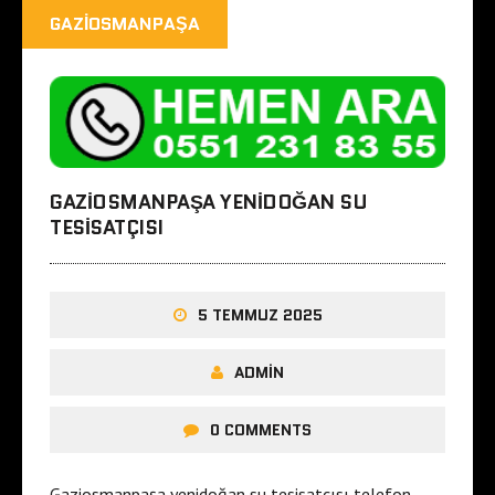
GAZIOSMANPAŞA
GAZIOSMANPAŞA YENIDOĞAN SU
TESISATÇISI
5 TEMMUZ 2025
ADMIN
0 COMMENTS
Gaziosmanpaşa yenidoğan su tesisatçısı telefon