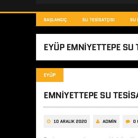
BAŞLANGIÇ
SU TESISATÇISI
SU 
EYÜP EMNIYETTEPE SU 
EYÜP
EMNIYETTEPE SU TESIS
10 ARALIK 2020
ADMIN
0