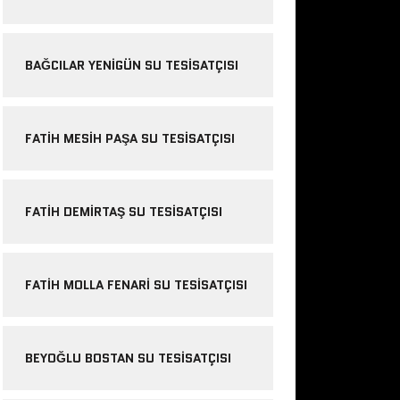
BAĞCILAR YENIGÜN SU TESISATÇISI
FATIH MESIH PAŞA SU TESISATÇISI
FATIH DEMIRTAŞ SU TESISATÇISI
FATIH MOLLA FENARI SU TESISATÇISI
BEYOĞLU BOSTAN SU TESISATÇISI