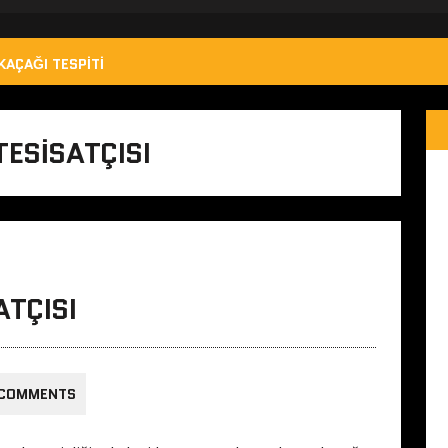
KAÇAĞI TESPITI
TESISATÇISI
ATÇISI
 COMMENTS