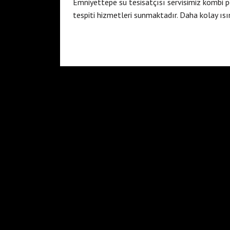
Emniyettepe su tesisatçısı servisimiz kombi p
tespiti hizmetleri sunmaktadır. Daha kolay ısı