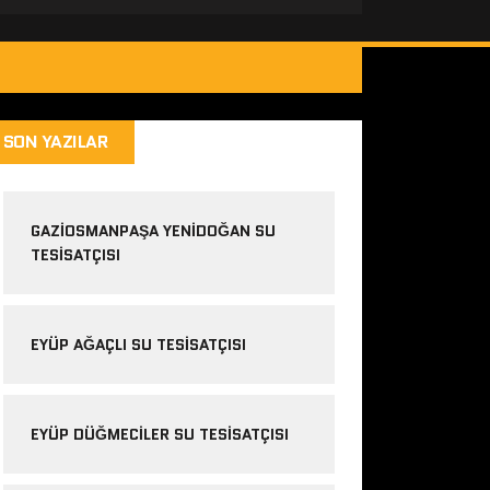
SON YAZILAR
GAZIOSMANPAŞA YENIDOĞAN SU
TESISATÇISI
EYÜP AĞAÇLI SU TESISATÇISI
EYÜP DÜĞMECILER SU TESISATÇISI