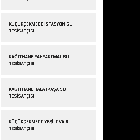
KÜÇÜKÇEKMECE ISTASYON SU
TESISATÇISI
KAĞITHANE YAHYAKEMAL SU
TESISATÇISI
KAĞITHANE TALATPAŞA SU
TESISATÇISI
KÜÇÜKÇEKMECE YEŞILOVA SU
TESISATÇISI