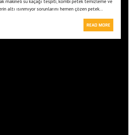
rak makineli su kaçağı tespiti, kombi petek temizleme ve
lerin altı ısınmıyor sorunlarını hemen çözen petek…
READ MORE