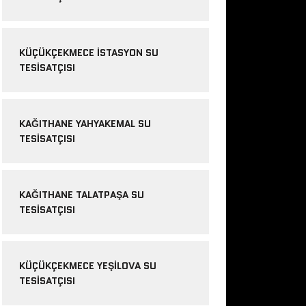
KÜÇÜKÇEKMECE ISTASYON SU
TESISATÇISI
KAĞITHANE YAHYAKEMAL SU
TESISATÇISI
KAĞITHANE TALATPAŞA SU
TESISATÇISI
KÜÇÜKÇEKMECE YEŞILOVA SU
TESISATÇISI