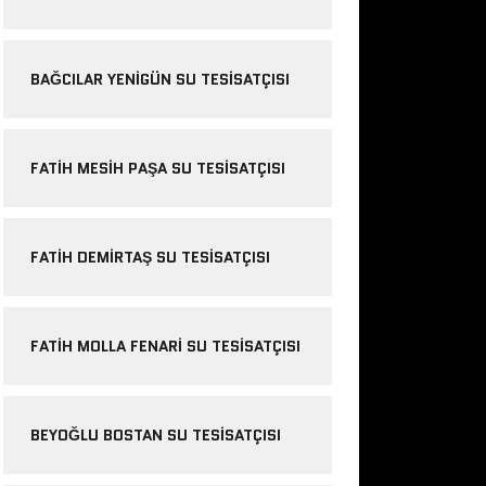
BAĞCILAR YENIGÜN SU TESISATÇISI
FATIH MESIH PAŞA SU TESISATÇISI
FATIH DEMIRTAŞ SU TESISATÇISI
FATIH MOLLA FENARI SU TESISATÇISI
BEYOĞLU BOSTAN SU TESISATÇISI