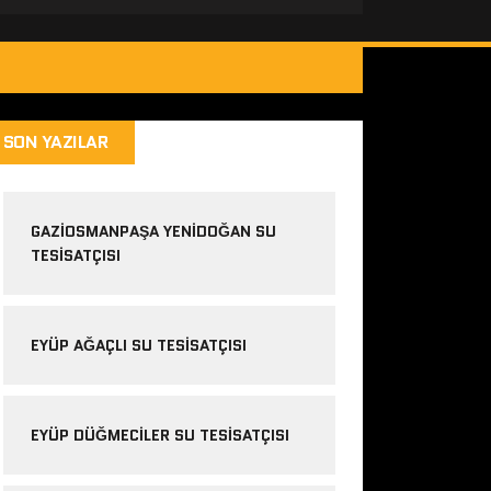
SON YAZILAR
GAZIOSMANPAŞA YENIDOĞAN SU
TESISATÇISI
EYÜP AĞAÇLI SU TESISATÇISI
EYÜP DÜĞMECILER SU TESISATÇISI