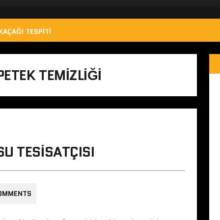
KAÇAĞI TESPITI
ETEK TEMIZLIĞI
U TESISATÇISI
OMMENTS