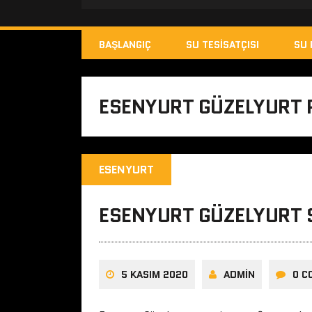
BAŞLANGIÇ
SU TESISATÇISI
SU 
ESENYURT GÜZELYURT P
ESENYURT
ESENYURT GÜZELYURT S
5 KASIM 2020
ADMIN
0 C