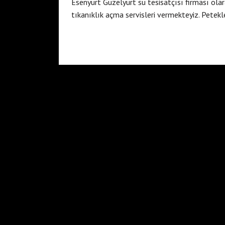
Esenyurt Güzelyurt su tesisatçısı firması ola
tıkanıklık açma servisleri vermekteyiz. Petek