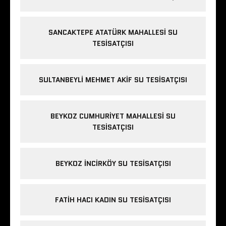
SANCAKTEPE ATATÜRK MAHALLESI SU
TESISATÇISI
SULTANBEYLI MEHMET AKIF SU TESISATÇISI
BEYKOZ CUMHURIYET MAHALLESI SU
TESISATÇISI
BEYKOZ INCIRKÖY SU TESISATÇISI
FATIH HACI KADIN SU TESISATÇISI