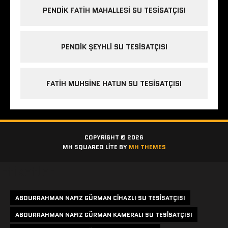
PENDIK FATIH MAHALLESI SU TESISATÇISI
PENDIK ŞEYHLI SU TESISATÇISI
FATIH MUHSINE HATUN SU TESISATÇISI
COPYRIGHT © 2026
MH SQUARED LITE BY
MH THEMES
Etiketler
ABDURRAHMAN NAFIZ GÜRMAN CIHAZLI SU TESISATÇISI
ABDURRAHMAN NAFIZ GÜRMAN KAMERALI SU TESISATÇISI