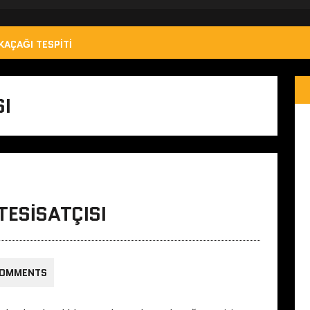
KAÇAĞI TESPITI
SI
TESISATÇISI
COMMENTS