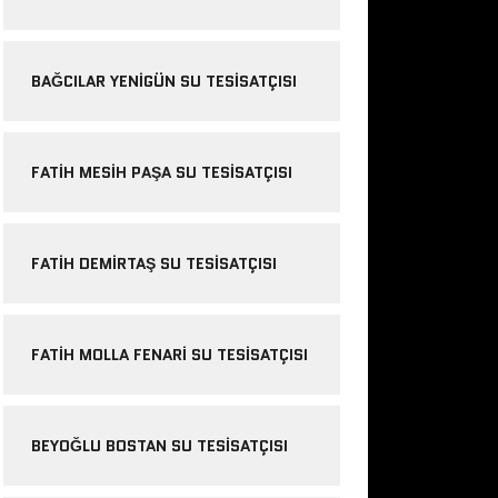
BAĞCILAR YENIGÜN SU TESISATÇISI
FATIH MESIH PAŞA SU TESISATÇISI
FATIH DEMIRTAŞ SU TESISATÇISI
FATIH MOLLA FENARI SU TESISATÇISI
BEYOĞLU BOSTAN SU TESISATÇISI