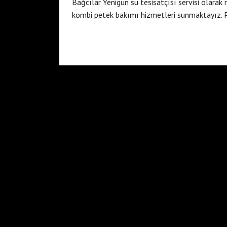
Bağcılar Yenigün su tesisatçısı servisi olarak
kombi petek bakımı hizmetleri sunmaktayız. Pe