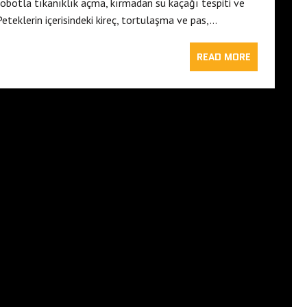
 robotla tıkanıklık açma, kırmadan su kaçağı tespiti ve
teklerin içerisindeki kireç, tortulaşma ve pas,…
READ MORE