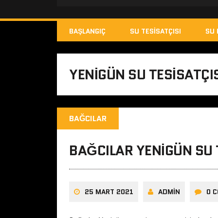
BAŞLANGIÇ
SU TESISATÇISI
SU 
YENIGÜN SU TESISATÇI
BAĞCILAR
BAĞCILAR YENIGÜN SU 
25 MART 2021
ADMIN
0 