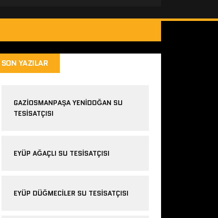
SON YAZILAR
GAZIOSMANPAŞA YENIDOĞAN SU
TESISATÇISI
EYÜP AĞAÇLI SU TESISATÇISI
EYÜP DÜĞMECILER SU TESISATÇISI