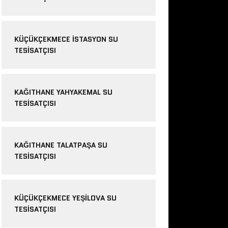
KÜÇÜKÇEKMECE ISTASYON SU
TESISATÇISI
KAĞITHANE YAHYAKEMAL SU
TESISATÇISI
KAĞITHANE TALATPAŞA SU
TESISATÇISI
KÜÇÜKÇEKMECE YEŞILOVA SU
TESISATÇISI