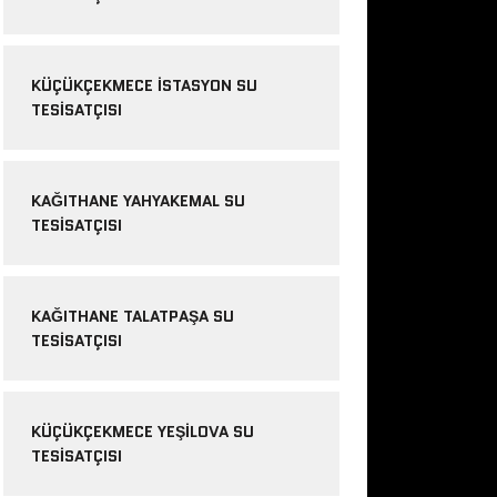
KÜÇÜKÇEKMECE ISTASYON SU
TESISATÇISI
KAĞITHANE YAHYAKEMAL SU
TESISATÇISI
KAĞITHANE TALATPAŞA SU
TESISATÇISI
KÜÇÜKÇEKMECE YEŞILOVA SU
TESISATÇISI