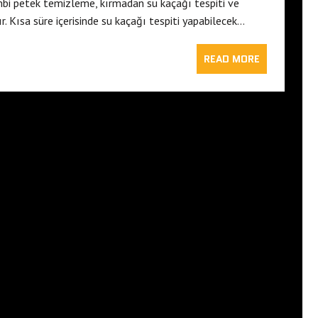
mbi petek temizleme, kırmadan su kaçağı tespiti ve
. Kısa süre içerisinde su kaçağı tespiti yapabilecek…
READ MORE