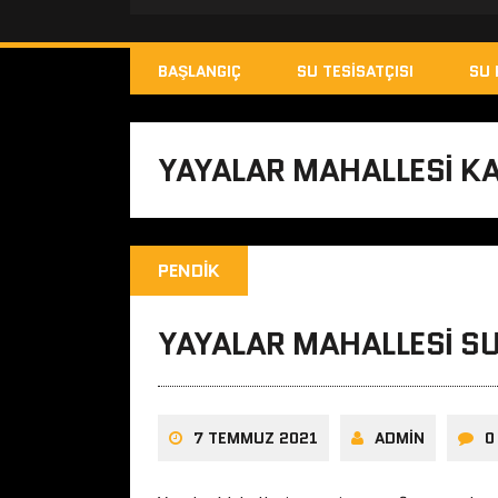
BAŞLANGIÇ
SU TESISATÇISI
SU 
YAYALAR MAHALLESI KA
PENDIK
YAYALAR MAHALLESI SU
7 TEMMUZ 2021
ADMIN
0