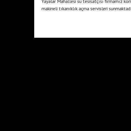
Yayalar Mahallesi su tesisatçısı firmamız ko
makineli tıkanıklık açma servisleri sunmaktadır