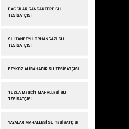
BAĞCILAR SANCAKTEPE SU
TESISATÇISI
SULTANBEYLI ORHANGAZI SU
TESISATÇISI
BEYKOZ ALIBAHADIR SU TESISATÇISI
TUZLA MESCIT MAHALLESI SU
TESISATÇISI
YAYALAR MAHALLESI SU TESISATÇISI