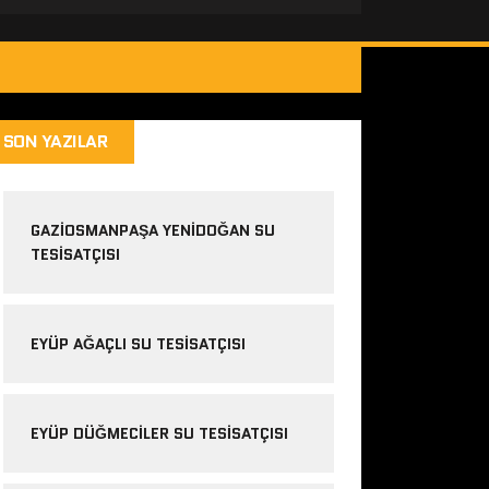
SON YAZILAR
GAZIOSMANPAŞA YENIDOĞAN SU
TESISATÇISI
EYÜP AĞAÇLI SU TESISATÇISI
EYÜP DÜĞMECILER SU TESISATÇISI