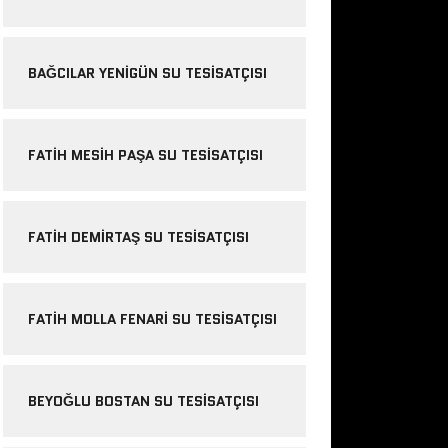
BAĞCILAR YENIGÜN SU TESISATÇISI
FATIH MESIH PAŞA SU TESISATÇISI
FATIH DEMIRTAŞ SU TESISATÇISI
FATIH MOLLA FENARI SU TESISATÇISI
BEYOĞLU BOSTAN SU TESISATÇISI