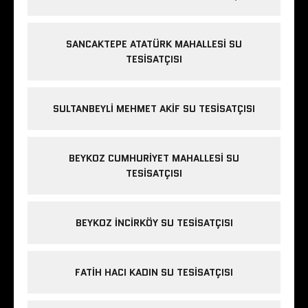
SANCAKTEPE ATATÜRK MAHALLESI SU
TESISATÇISI
SULTANBEYLI MEHMET AKIF SU TESISATÇISI
BEYKOZ CUMHURIYET MAHALLESI SU
TESISATÇISI
BEYKOZ INCIRKÖY SU TESISATÇISI
FATIH HACI KADIN SU TESISATÇISI