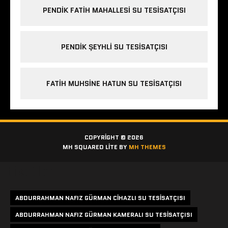
PENDIK FATIH MAHALLESI SU TESISATÇISI
PENDIK ŞEYHLI SU TESISATÇISI
FATIH MUHSINE HATUN SU TESISATÇISI
COPYRIGHT © 2026
MH SQUARED LITE BY
MH THEMES
Etiketler
ABDURRAHMAN NAFIZ GÜRMAN CIHAZLI SU TESISATÇISI
ABDURRAHMAN NAFIZ GÜRMAN KAMERALI SU TESISATÇISI