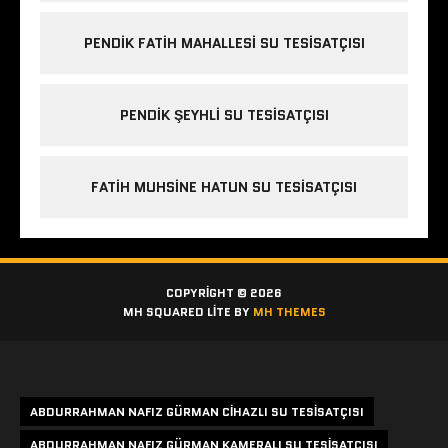
PENDIK FATIH MAHALLESI SU TESISATÇISI
PENDIK ŞEYHLI SU TESISATÇISI
FATIH MUHSINE HATUN SU TESISATÇISI
COPYRIGHT © 2026
MH SQUARED LITE BY
MH THEMES
Etiketler
ABDURRAHMAN NAFIZ GÜRMAN CIHAZLI SU TESISATÇISI
ABDURRAHMAN NAFIZ GÜRMAN KAMERALI SU TESISATÇISI