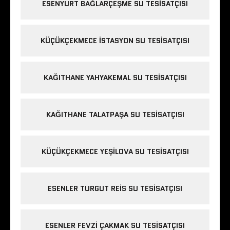
ESENYURT BAĞLARÇEŞME SU TESISATÇISI
KÜÇÜKÇEKMECE ISTASYON SU TESISATÇISI
KAĞITHANE YAHYAKEMAL SU TESISATÇISI
KAĞITHANE TALATPAŞA SU TESISATÇISI
KÜÇÜKÇEKMECE YEŞILOVA SU TESISATÇISI
ESENLER TURGUT REIS SU TESISATÇISI
ESENLER FEVZI ÇAKMAK SU TESISATÇISI