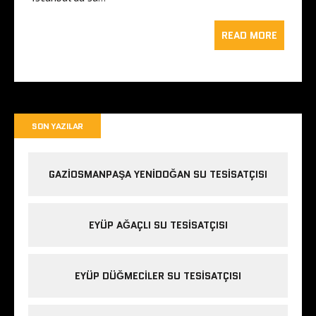
READ MORE
SON YAZILAR
GAZIOSMANPAŞA YENIDOĞAN SU TESISATÇISI
EYÜP AĞAÇLI SU TESISATÇISI
EYÜP DÜĞMECILER SU TESISATÇISI