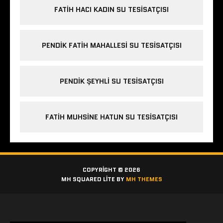
FATIH HACI KADIN SU TESISATÇISI
PENDIK FATIH MAHALLESI SU TESISATÇISI
PENDIK ŞEYHLI SU TESISATÇISI
FATIH MUHSINE HATUN SU TESISATÇISI
COPYRIGHT © 2026
MH SQUARED LITE BY
MH THEMES
Etiketler