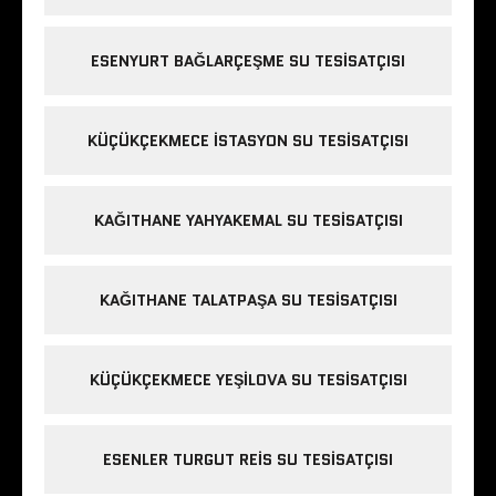
ESENYURT BAĞLARÇEŞME SU TESISATÇISI
KÜÇÜKÇEKMECE ISTASYON SU TESISATÇISI
KAĞITHANE YAHYAKEMAL SU TESISATÇISI
KAĞITHANE TALATPAŞA SU TESISATÇISI
KÜÇÜKÇEKMECE YEŞILOVA SU TESISATÇISI
ESENLER TURGUT REIS SU TESISATÇISI