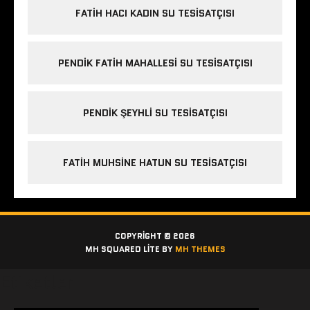
FATIH HACI KADIN SU TESISATÇISI
PENDIK FATIH MAHALLESI SU TESISATÇISI
PENDIK ŞEYHLI SU TESISATÇISI
FATIH MUHSINE HATUN SU TESISATÇISI
COPYRIGHT © 2026
MH SQUARED LITE BY
MH THEMES
Etiketler