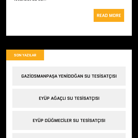
READ MORE
SON YAZILAR
GAZIOSMANPAŞA YENIDOĞAN SU TESISATÇISI
EYÜP AĞAÇLI SU TESISATÇISI
EYÜP DÜĞMECILER SU TESISATÇISI