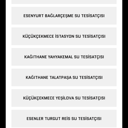
ESENYURT BAĞLARÇEŞME SU TESISATÇISI
KÜÇÜKÇEKMECE ISTASYON SU TESISATÇISI
KAĞITHANE YAHYAKEMAL SU TESISATÇISI
KAĞITHANE TALATPAŞA SU TESISATÇISI
KÜÇÜKÇEKMECE YEŞILOVA SU TESISATÇISI
ESENLER TURGUT REIS SU TESISATÇISI