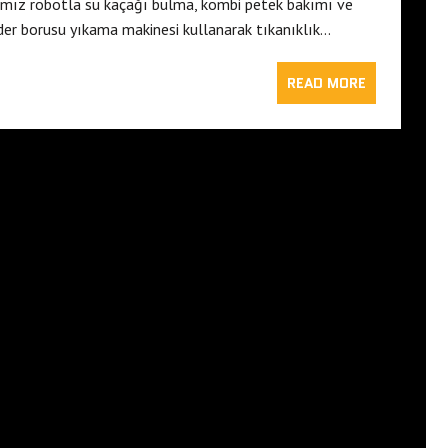
mamız robotla su kaçağı bulma, kombi petek bakımı ve
ider borusu yıkama makinesi kullanarak tıkanıklık…
READ MORE