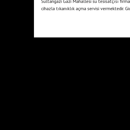
Sultangazi Gazi Mahallesi su tesisatçısı fir
cihazla tıkanıklık açma servisi vermektedir. G