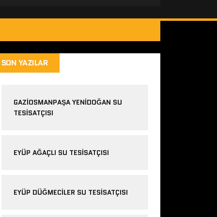
SON YAZILAR
GAZIOSMANPAŞA YENIDOĞAN SU
TESISATÇISI
EYÜP AĞAÇLI SU TESISATÇISI
EYÜP DÜĞMECILER SU TESISATÇISI