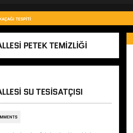
KAÇAĞI TESPITI
LLESI PETEK TEMIZLIĞI
LLESI SU TESISATÇISI
OMMENTS