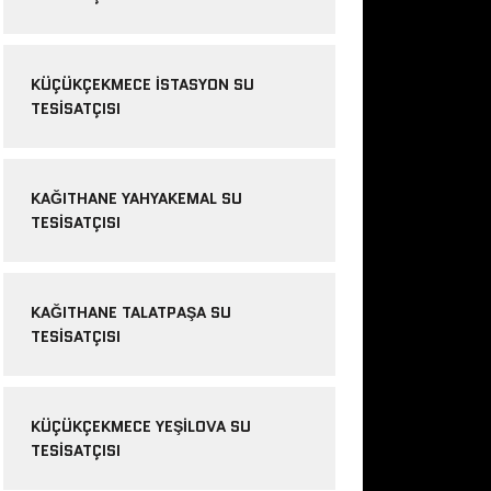
KÜÇÜKÇEKMECE ISTASYON SU
TESISATÇISI
KAĞITHANE YAHYAKEMAL SU
TESISATÇISI
KAĞITHANE TALATPAŞA SU
TESISATÇISI
KÜÇÜKÇEKMECE YEŞILOVA SU
TESISATÇISI