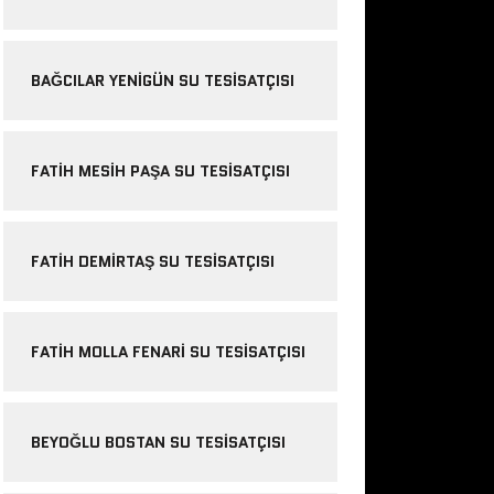
BAĞCILAR YENIGÜN SU TESISATÇISI
FATIH MESIH PAŞA SU TESISATÇISI
FATIH DEMIRTAŞ SU TESISATÇISI
FATIH MOLLA FENARI SU TESISATÇISI
BEYOĞLU BOSTAN SU TESISATÇISI