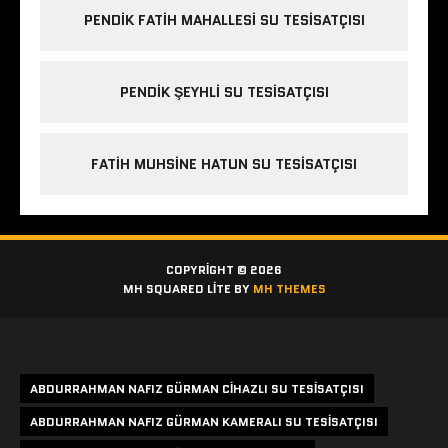
PENDIK FATIH MAHALLESI SU TESISATÇISI
PENDIK ŞEYHLI SU TESISATÇISI
FATIH MUHSINE HATUN SU TESISATÇISI
COPYRIGHT © 2026
MH SQUARED LITE BY
MH THEMES
Etiketler
ABDURRAHMAN NAFIZ GÜRMAN CIHAZLI SU TESISATÇISI
ABDURRAHMAN NAFIZ GÜRMAN KAMERALI SU TESISATÇISI