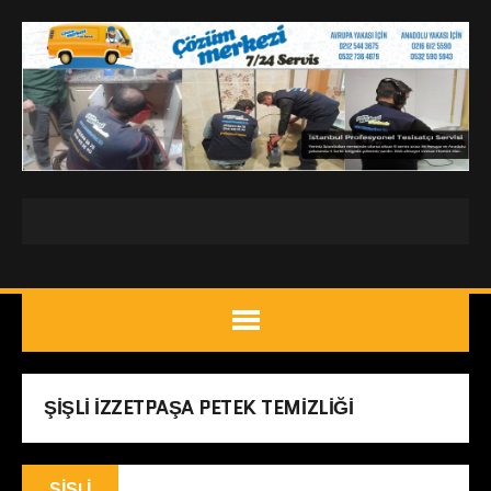
ŞIŞLI IZZETPAŞA PETEK TEMIZLIĞI
ŞIŞLI