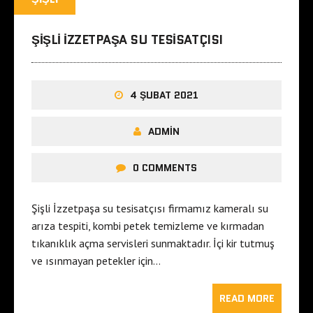
ŞIŞLI IZZETPAŞA SU TESISATÇISI
4 ŞUBAT 2021
ADMIN
0 COMMENTS
Şişli İzzetpaşa su tesisatçısı firmamız kameralı su
arıza tespiti, kombi petek temizleme ve kırmadan
tıkanıklık açma servisleri sunmaktadır. İçi kir tutmuş
ve ısınmayan petekler için…
READ MORE