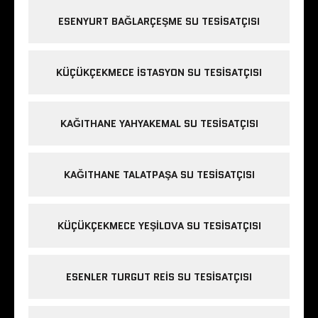
ESENYURT BAĞLARÇEŞME SU TESISATÇISI
KÜÇÜKÇEKMECE ISTASYON SU TESISATÇISI
KAĞITHANE YAHYAKEMAL SU TESISATÇISI
KAĞITHANE TALATPAŞA SU TESISATÇISI
KÜÇÜKÇEKMECE YEŞILOVA SU TESISATÇISI
ESENLER TURGUT REIS SU TESISATÇISI