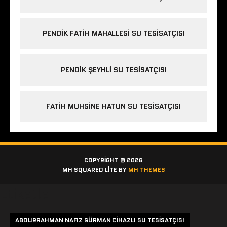
PENDIK FATIH MAHALLESI SU TESISATÇISI
PENDIK ŞEYHLI SU TESISATÇISI
FATIH MUHSINE HATUN SU TESISATÇISI
COPYRIGHT © 2026
MH SQUARED LITE BY
MH THEMES
Etiketler
ABDURRAHMAN NAFIZ GÜRMAN CIHAZLI SU TESISATÇISI