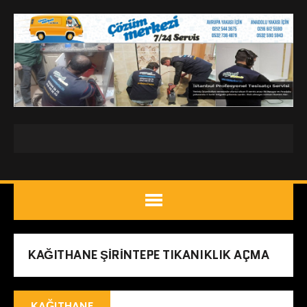
KAĞITHANE ŞIRINTEPE TIKANIKLIK AÇMA
KAĞITHANE