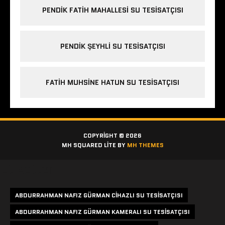
PENDIK FATIH MAHALLESI SU TESISATÇISI
PENDIK ŞEYHLI SU TESISATÇISI
FATIH MUHSINE HATUN SU TESISATÇISI
COPYRIGHT © 2026
MH SQUARED LITE BY
MH THEMES
Etiketler
ABDURRAHMAN NAFIZ GÜRMAN CIHAZLI SU TESISATÇISI
ABDURRAHMAN NAFIZ GÜRMAN KAMERALI SU TESISATÇISI