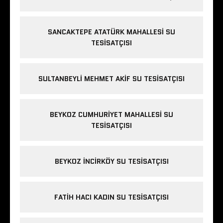
SANCAKTEPE ATATÜRK MAHALLESI SU
TESISATÇISI
SULTANBEYLI MEHMET AKIF SU TESISATÇISI
BEYKOZ CUMHURIYET MAHALLESI SU
TESISATÇISI
BEYKOZ INCIRKÖY SU TESISATÇISI
FATIH HACI KADIN SU TESISATÇISI