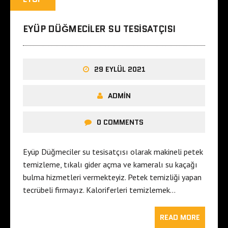
EYÜP DÜĞMECILER SU TESISATÇISI
29 EYLÜL 2021
ADMIN
0 COMMENTS
Eyüp Düğmeciler su tesisatçısı olarak makineli petek
temizleme, tıkalı gider açma ve kameralı su kaçağı
bulma hizmetleri vermekteyiz. Petek temizliği yapan
tecrübeli firmayız. Kaloriferleri temizlemek…
READ MORE