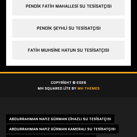
PENDIK FATIH MAHALLESI SU TESISATÇISI
PENDIK ŞEYHLI SU TESISATÇISI
FATIH MUHSINE HATUN SU TESISATÇISI
COPYRIGHT © 2026
MH SQUARED LITE BY
MH THEMES
Etiketler
ABDURRAHMAN NAFIZ GÜRMAN CIHAZLI SU TESISATÇISI
ABDURRAHMAN NAFIZ GÜRMAN KAMERALI SU TESISATÇISI