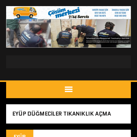
EYÜP DÜĞMECILER TIKANIKLIK AÇMA
EYÜP