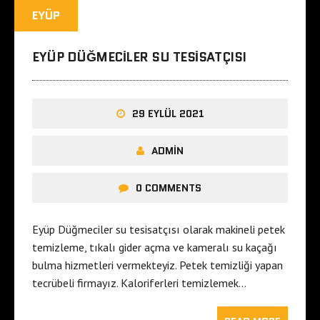
EYÜP
EYÜP DÜĞMECILER SU TESISATÇISI
29 EYLÜL 2021
ADMIN
0 COMMENTS
Eyüp Düğmeciler su tesisatçısı olarak makineli petek
temizleme, tıkalı gider açma ve kameralı su kaçağı
bulma hizmetleri vermekteyiz. Petek temizliği yapan
tecrübeli firmayız. Kaloriferleri temizlemek…