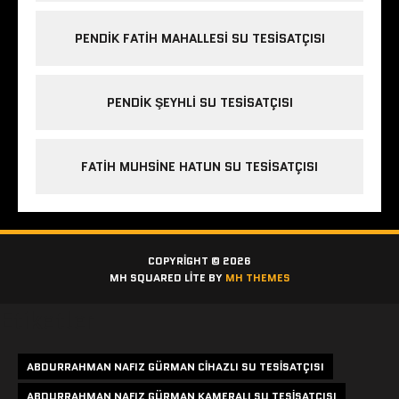
PENDIK FATIH MAHALLESI SU TESISATÇISI
PENDIK ŞEYHLI SU TESISATÇISI
FATIH MUHSINE HATUN SU TESISATÇISI
COPYRIGHT © 2026
MH SQUARED LITE BY
MH THEMES
Etiketler
ABDURRAHMAN NAFIZ GÜRMAN CIHAZLI SU TESISATÇISI
ABDURRAHMAN NAFIZ GÜRMAN KAMERALI SU TESISATÇISI