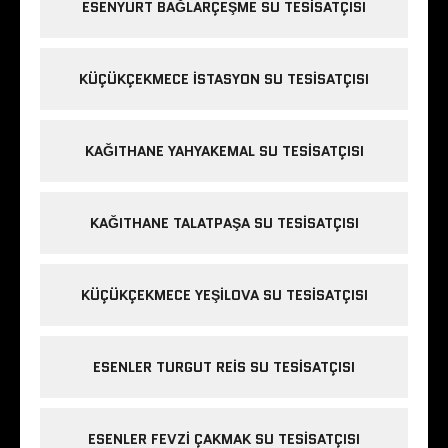
ESENYURT BAĞLARÇEŞME SU TESISATÇISI
KÜÇÜKÇEKMECE ISTASYON SU TESISATÇISI
KAĞITHANE YAHYAKEMAL SU TESISATÇISI
KAĞITHANE TALATPAŞA SU TESISATÇISI
KÜÇÜKÇEKMECE YEŞILOVA SU TESISATÇISI
ESENLER TURGUT REIS SU TESISATÇISI
ESENLER FEVZI ÇAKMAK SU TESISATÇISI