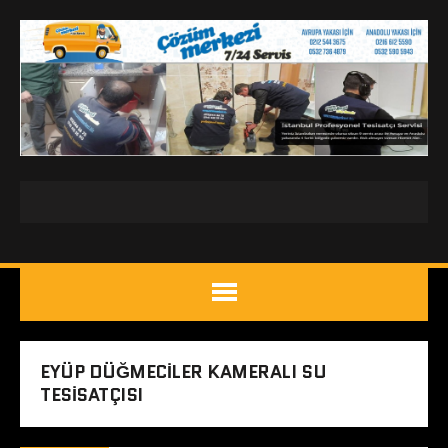
EYÜP DÜĞMECILER KAMERALI SU
TESISATÇISI