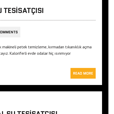
 TESISATÇISI
COMMENTS
ak makineli petek temizleme, kırmadan tıkanıklık açma
yız. Kaloriferli evde odalar hiç ısınmıyor
READ MORE
 SU TESISATÇISI