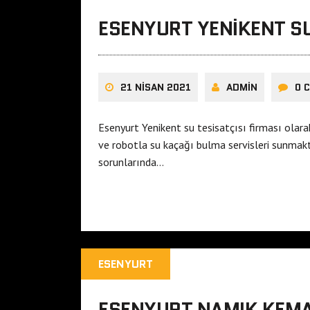
ESENYURT YENIKENT SU
21 NISAN 2021
ADMIN
0 
Esenyurt Yenikent su tesisatçısı firması olar
ve robotla su kaçağı bulma servisleri sunmakta
sorunlarında…
ESENYURT
ESENYURT NAMIK KEMAL