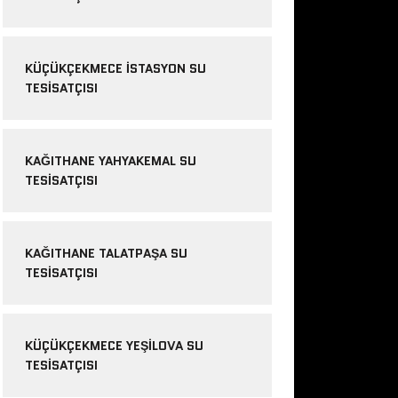
KÜÇÜKÇEKMECE ISTASYON SU
TESISATÇISI
KAĞITHANE YAHYAKEMAL SU
TESISATÇISI
KAĞITHANE TALATPAŞA SU
TESISATÇISI
KÜÇÜKÇEKMECE YEŞILOVA SU
TESISATÇISI