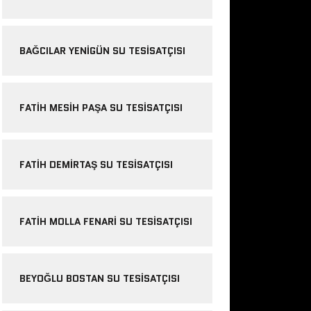
BAĞCILAR YENIGÜN SU TESISATÇISI
FATIH MESIH PAŞA SU TESISATÇISI
FATIH DEMIRTAŞ SU TESISATÇISI
FATIH MOLLA FENARI SU TESISATÇISI
BEYOĞLU BOSTAN SU TESISATÇISI