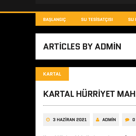
BAŞLANGIÇ
SU TESISATÇISI
SU 
ARTICLES BY ADMIN
KARTAL
KARTAL HÜRRIYET MAHA
3 HAZIRAN 2021
ADMIN
0