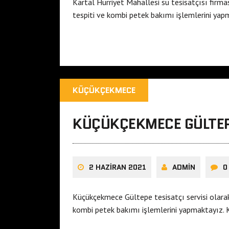
Kartal Hürriyet Mahallesi su tesisatçısı firma
tespiti ve kombi petek bakımı işlemlerini ya
KÜÇÜKÇEKMECE
KÜÇÜKÇEKMECE GÜLTEPE
2 HAZIRAN 2021
ADMIN
0
Küçükçekmece Gültepe tesisatçı servisi olarak
kombi petek bakımı işlemlerini yapmaktayız. K