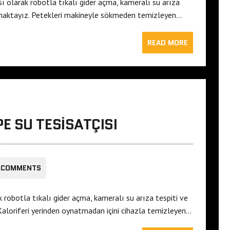
sı olarak robotla tıkalı gider açma, kameralı su arıza
pmaktayız. Petekleri makineyle sökmeden temizleyen…
READ MORE
 SU TESISATÇISI
 COMMENTS
 robotla tıkalı gider açma, kameralı su arıza tespiti ve
aloriferi yerinden oynatmadan içini cihazla temizleyen…