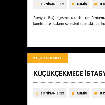
15 NISAN 2021
ADMIN
0 
Esenyurt Bağlarçeşme su tesisatçısı firmamız
kombi petek bakımı servisleri sunmaktadır. İndi
KÜÇÜKÇEKMECE
KÜÇÜKÇEKMECE ISTASY
13 NISAN 2021
ADMIN
0 