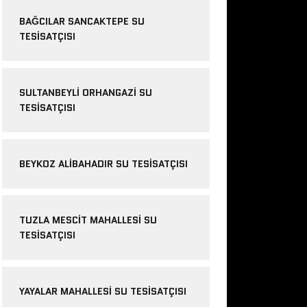
BAĞCILAR SANCAKTEPE SU
TESISATÇISI
SULTANBEYLI ORHANGAZI SU
TESISATÇISI
BEYKOZ ALIBAHADIR SU TESISATÇISI
TUZLA MESCIT MAHALLESI SU
TESISATÇISI
YAYALAR MAHALLESI SU TESISATÇISI