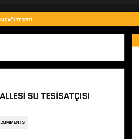
KAÇAĞI TESPITI
LLESI SU TESISATÇISI
 COMMENTS