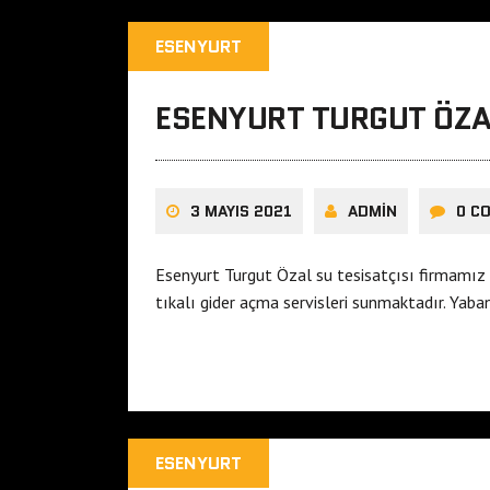
ESENYURT
ESENYURT TURGUT ÖZAL
3 MAYIS 2021
ADMIN
0 C
Esenyurt Turgut Özal su tesisatçısı firmamız 
tıkalı gider açma servisleri sunmaktadır. Yab
ESENYURT