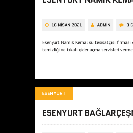
16 NISAN 2021
ADMIN
0 
Esenyurt Namık Kemal su tesisatçısı firması 
temizliği ve tıkalı gider açma servisleri vermek
ESENYURT
ESENYURT BAĞLARÇEŞM