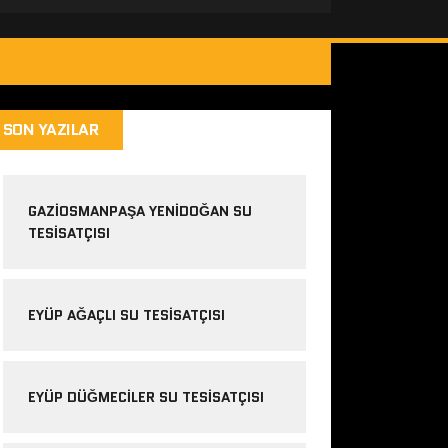
SON YAZILAR
GAZIOSMANPAŞA YENIDOĞAN SU
TESISATÇISI
EYÜP AĞAÇLI SU TESISATÇISI
EYÜP DÜĞMECILER SU TESISATÇISI