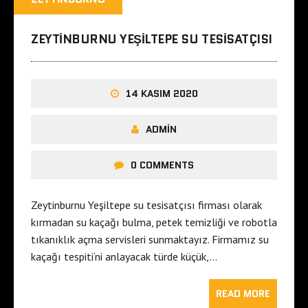
ZEYTINBURNU YEŞILTEPE SU TESISATÇISI
14 KASIM 2020
ADMIN
0 COMMENTS
Zeytinburnu Yeşiltepe su tesisatçısı firması olarak
kırmadan su kaçağı bulma, petek temizliği ve robotla
tıkanıklık açma servisleri sunmaktayız. Firmamız su
kaçağı tespiti‘ni anlayacak türde küçük,…
READ MORE