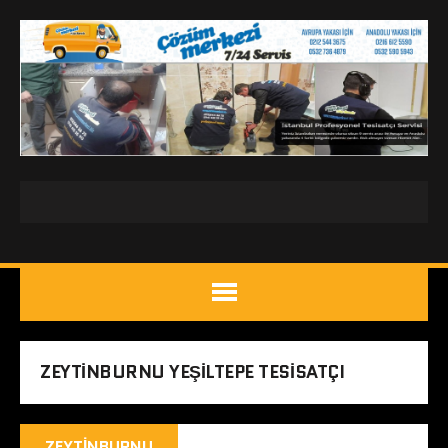
ZEYTINBURNU YEŞILTEPE TESISATÇI
ZEYTINBURNU