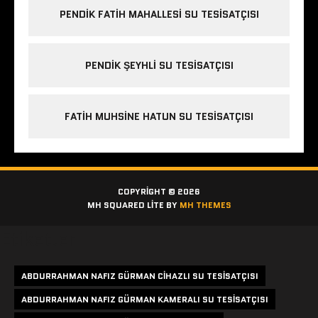
PENDIK FATIH MAHALLESI SU TESISATÇISI
PENDIK ŞEYHLI SU TESISATÇISI
FATIH MUHSINE HATUN SU TESISATÇISI
COPYRIGHT © 2026
MH SQUARED LITE BY
MH THEMES
Etiketler
ABDURRAHMAN NAFIZ GÜRMAN CIHAZLI SU TESISATÇISI
ABDURRAHMAN NAFIZ GÜRMAN KAMERALI SU TESISATÇISI