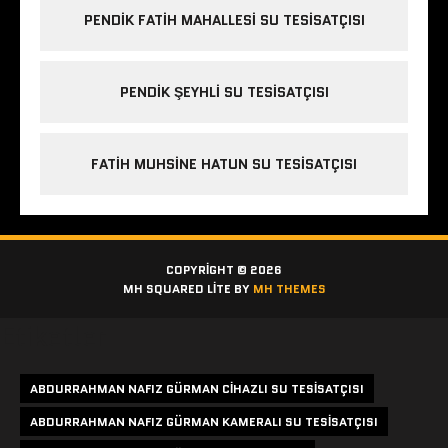
PENDIK FATIH MAHALLESI SU TESISATÇISI
PENDIK ŞEYHLI SU TESISATÇISI
FATIH MUHSINE HATUN SU TESISATÇISI
COPYRIGHT © 2026
MH SQUARED LITE BY
MH THEMES
Etiketler
ABDURRAHMAN NAFIZ GÜRMAN CIHAZLI SU TESISATÇISI
ABDURRAHMAN NAFIZ GÜRMAN KAMERALI SU TESISATÇISI