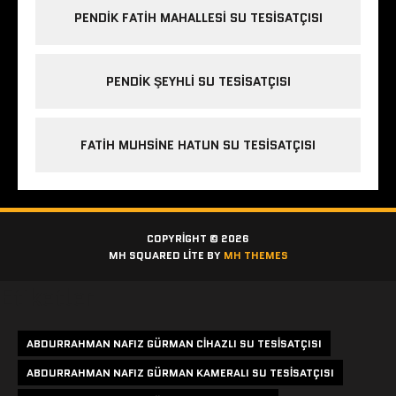
PENDIK FATIH MAHALLESI SU TESISATÇISI
PENDIK ŞEYHLI SU TESISATÇISI
FATIH MUHSINE HATUN SU TESISATÇISI
COPYRIGHT © 2026
MH SQUARED LITE BY
MH THEMES
Etiketler
ABDURRAHMAN NAFIZ GÜRMAN CIHAZLI SU TESISATÇISI
ABDURRAHMAN NAFIZ GÜRMAN KAMERALI SU TESISATÇISI