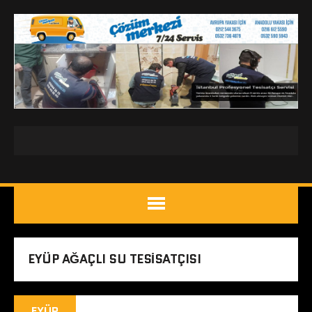
EYÜP AĞAÇLI SU TESISATÇISI
EYÜP