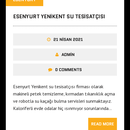
ESENYURT YENIKENT SU TESISATÇISI
21 NISAN 2021
ADMIN
0 COMMENTS
Esenyurt Yenikent su tesisatçısı firması olarak
makineli petek temizleme, kırmadan tıkanıklık açma
ve robotla su kaçağı bulma servisleri sunmaktayız.
Kaloriferli evde odalar hiç ısınmıyor sorunlarında…
READ MORE