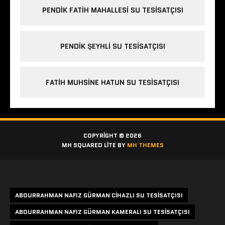
PENDIK FATIH MAHALLESI SU TESISATÇISI
PENDIK ŞEYHLI SU TESISATÇISI
FATIH MUHSINE HATUN SU TESISATÇISI
COPYRIGHT © 2026
MH SQUARED LITE BY
MH THEMES
Etiketler
ABDURRAHMAN NAFIZ GÜRMAN CIHAZLI SU TESISATÇISI
ABDURRAHMAN NAFIZ GÜRMAN KAMERALI SU TESISATÇISI