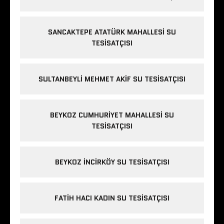
SANCAKTEPE ATATÜRK MAHALLESI SU
TESISATÇISI
SULTANBEYLI MEHMET AKIF SU TESISATÇISI
BEYKOZ CUMHURIYET MAHALLESI SU
TESISATÇISI
BEYKOZ INCIRKÖY SU TESISATÇISI
FATIH HACI KADIN SU TESISATÇISI