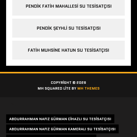
PENDIK FATIH MAHALLESI SU TESISATÇISI
PENDIK ŞEYHLI SU TESISATÇISI
FATIH MUHSINE HATUN SU TESISATÇISI
COPYRIGHT © 2026
MH SQUARED LITE BY
MH THEMES
Etiketler
ABDURRAHMAN NAFIZ GÜRMAN CIHAZLI SU TESISATÇISI
ABDURRAHMAN NAFIZ GÜRMAN KAMERALI SU TESISATÇISI