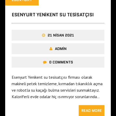
ESENYURT YENIKENT SU TESISATÇISI
21 NISAN 2021
ADMIN
0 COMMENTS
Esenyurt Yenikent su tesisatçısı firması olarak
makineli petek temizleme, kırmadan tıkanıklık açma
ve robotla su kaçağı bulma servisleri sunmaktayız.
Kaloriferli evde odalar hiç ısınmıyor sorunlarında…
READ MORE