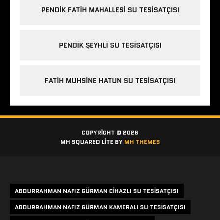
PENDIK FATIH MAHALLESI SU TESISATÇISI
PENDIK ŞEYHLI SU TESISATÇISI
FATIH MUHSINE HATUN SU TESISATÇISI
COPYRIGHT © 2026
MH SQUARED LITE BY
MH THEMES
Etiketler
ABDURRAHMAN NAFIZ GÜRMAN CIHAZLI SU TESISATÇISI
ABDURRAHMAN NAFIZ GÜRMAN KAMERALI SU TESISATÇISI