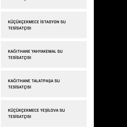
KÜÇÜKÇEKMECE ISTASYON SU
TESISATÇISI
KAĞITHANE YAHYAKEMAL SU
TESISATÇISI
KAĞITHANE TALATPAŞA SU
TESISATÇISI
KÜÇÜKÇEKMECE YEŞILOVA SU
TESISATÇISI