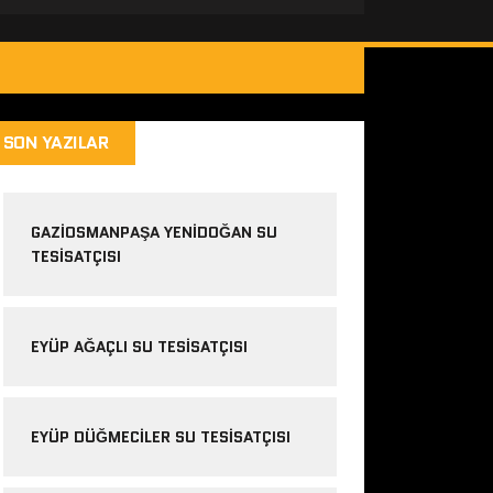
SON YAZILAR
GAZIOSMANPAŞA YENIDOĞAN SU
TESISATÇISI
EYÜP AĞAÇLI SU TESISATÇISI
EYÜP DÜĞMECILER SU TESISATÇISI