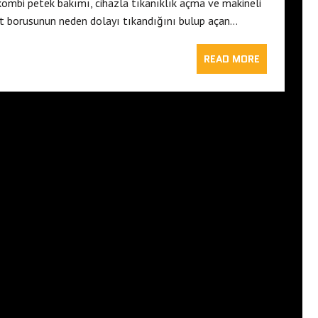
kombi petek bakımı, cihazla tıkanıklık açma ve makineli
sat borusunun neden dolayı tıkandığını bulup açan…
READ MORE