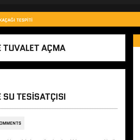
KAÇAĞI TESPITI
E TUVALET AÇMA
SU TESISATÇISI
COMMENTS