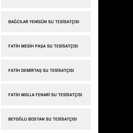
BAĞCILAR YENIGÜN SU TESISATÇISI
FATIH MESIH PAŞA SU TESISATÇISI
FATIH DEMIRTAŞ SU TESISATÇISI
FATIH MOLLA FENARI SU TESISATÇISI
BEYOĞLU BOSTAN SU TESISATÇISI